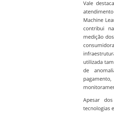
Vale destac
atendimento
Machine Lear
contribui n
medição dos 
consumido
infraestrutu
utilizada ta
de anomal
pagamento
monitorament
Apesar dos
tecnologias 