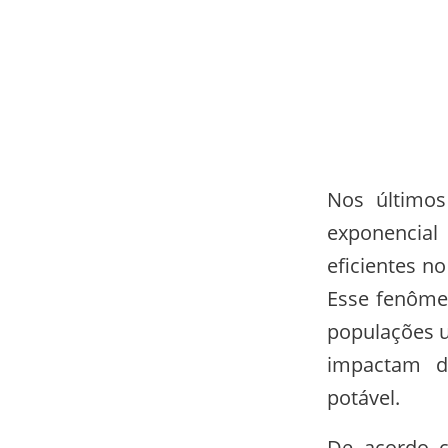
Nos último
exponencial
eficientes n
Esse fenôme
populações u
impactam di
potável.
De acordo c