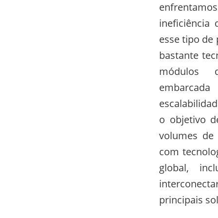
enfrentamos 
ineficiência
esse tipo de
bastante tec
módulos d
embarcada
escalabilida
o objetivo d
volumes de 
com tecnolo
global, in
interconec
principais so